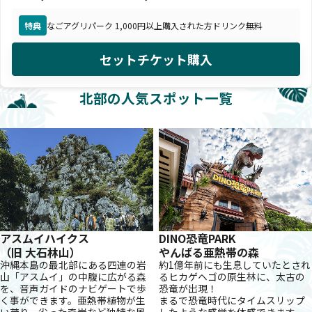
特典
なごアグリパーク 1,000円以上購入された方ドリンク無料
セットチケット購入
北部の人気スポット一覧
アスムイハイクス
DINO恐竜PARK
（旧 大石林山）
やんばる亜熱帯の森
沖縄本島の最北部にある四連の岩
約1億年前にも生息していたとされ
山「アスムイ」の中腹に広がる森
るヒカゲヘゴの原生林に、太古の
を、音声ガイドのナビゲートで歩
恐竜が出現！
く事ができます。亜熱帯植物が生
まるで恐竜時代にタイムスリップ