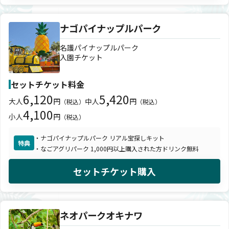
ナゴパイナップルパーク
名護パイナップルパーク
入園チケット
セットチケット料金
6,120
5,420
大人
円
中人
円
（税込）
（税込）
4,100
小人
円
（税込）
・ナゴパイナップルパーク リアル宝探しキット
特典
・なごアグリパーク 1,000円以上購入された方ドリンク無料
セットチケット購入
ネオパークオキナワ