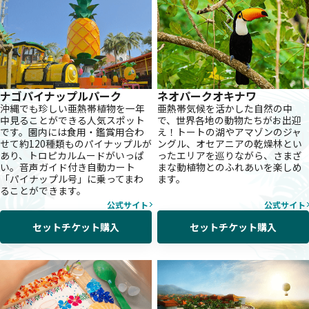
ナゴパイナップルパーク
ネオパークオキナワ
沖縄でも珍しい亜熱帯植物を一年
亜熱帯気候を活かした自然の中
中見ることができる人気スポット
で、世界各地の動物たちがお出迎
です。園内には食用・鑑賞用合わ
え！トートの湖やアマゾンのジャ
せて約120種類ものパイナップルが
ングル、オセアニアの乾燥林とい
あり、トロピカルムードがいっぱ
ったエリアを巡りながら、さまざ
い。音声ガイド付き自動カート
まな動植物とのふれあいを楽しめ
「パイナップル号」に乗ってまわ
ます。
ることができます。
公式サイト
公式サイト
セットチケット購入
セットチケット購入