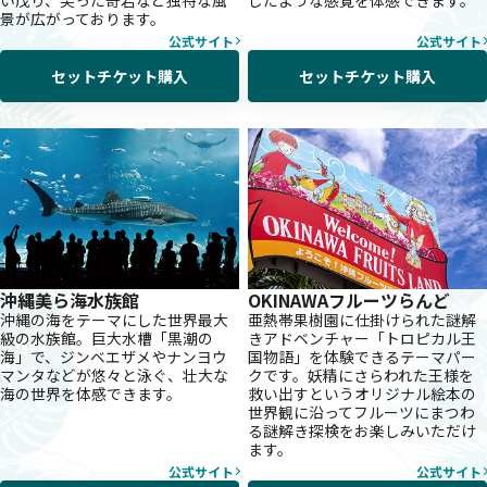
い茂り、尖った奇岩など独特な風
したような感覚を体感できます。
景が広がっております。
公式サイト
公式サイト
セットチケット購入
セットチケット購入
沖縄美ら海水族館
OKINAWAフルーツらんど
沖縄の海をテーマにした世界最大
亜熱帯果樹園に仕掛けられた謎解
級の水族館。巨大水槽「黒潮の
きアドベンチャー「トロピカル王
海」で、ジンベエザメやナンヨウ
国物語」を体験できるテーマパー
マンタなどが悠々と泳ぐ、壮大な
クです。妖精にさらわれた王様を
海の世界を体感できます。
救い出すというオリジナル絵本の
世界観に沿ってフルーツにまつわ
る謎解き探検をお楽しみいただけ
ます。
公式サイト
公式サイト