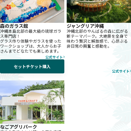
森のガラス館
ジャングリア沖縄
沖縄本島北部の最大級の琉球ガラ
沖縄北部のやんばるの森に広がる
ス専門店！
新テーマパーク。大絶景を全身で
グラス作り体験やガラスを使った
味わう贅沢と解放感で、心昂ぶる
ワークショップは、大人からお子
非日常の興奮と感動を。
さんまでどなたでも楽しめます。
公式サイト
セットチケット購入
公式サイト
なごアグリパーク