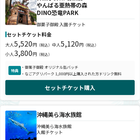
やんばる亜熱帯の森
DINO恐竜PARK
御菓子御殿 入園チケット
セットチケット料金
5,520
5,120
大人
円
中人
円
（税込）
（税込）
3,800
小人
円
（税込）
・御菓子御殿 オリジナル缶バッチ
特典
・なごアグリパーク 1,000円以上購入された方ドリンク無料
セットチケット購入
沖縄美ら海水族館
沖縄美ら海水族館
入館チケット