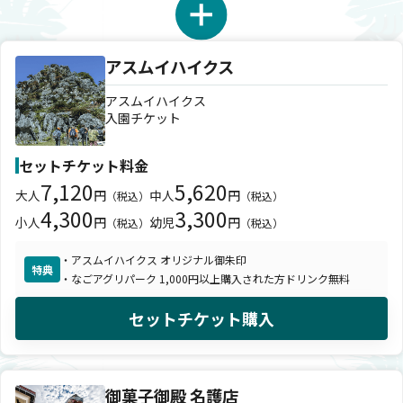
アスムイハイクス
アスムイハイクス
入園チケット
セットチケット料金
7,120
5,620
大人
円
中人
円
（税込）
（税込）
4,300
3,300
小人
円
幼児
円
（税込）
（税込）
・アスムイハイクス オリジナル御朱印
特典
・なごアグリパーク 1,000円以上購入された方ドリンク無料
セットチケット購入
御菓子御殿 名護店