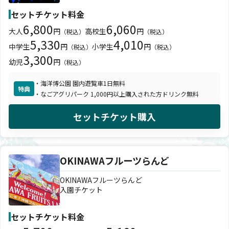
セットチケット料金
6,800
6,060
大人
円
高校生
円
（税込）
（税込）
5,330
4,010
中学生
円
小学生
円
（税込）
（税込）
3,300
幼児
円
（税込）
・海洋博公園 園内遊覧車1日無料
特典
・なごアグリパーク 1,000円以上購入された方ドリンク無料
セットチケット購入
OKINAWAフルーツらんど
OKINAWAフルーツらんど
入園チケット
セットチケット料金