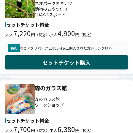
ネオパークオキナワ
動物のおやつ付き
1DAYパスポート
セットチケット料金
7,220
4,900
大人
円
小人
円
（税込）
（税込）
特典
なごアグリパーク 1,000円以上購入された方ドリンク無料
セットチケット購入
森のガラス館
森のガラス館
ワークショップ
セットチケット料金
7,700
6,380
大人
円
中人
円
（税込）
（税込）