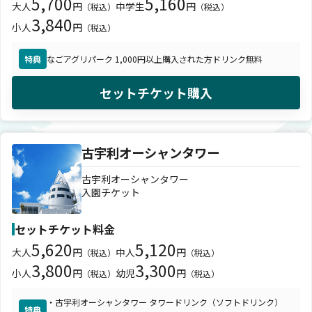
5,700
5,160
大人
円
中学生
円
（税込）
（税込）
3,840
小人
円
（税込）
特典
なごアグリパーク 1,000円以上購入された方ドリンク無料
セットチケット購入
古宇利オーシャンタワー
古宇利オーシャンタワー
入園チケット
セットチケット料金
5,620
5,120
大人
円
中人
円
（税込）
（税込）
3,800
3,300
小人
円
幼児
円
（税込）
（税込）
・古宇利オーシャンタワー タワードリンク（ソフトドリンク）
特典